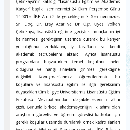
Çetinkaya'nın katıldığı “Lisansüstü Eğitim ve Akademik
Kariyer“ başlıklı seminerimizi 24 Ekim Perşembe Günü
14:00'te İİBF Amfi-2'de gerçekleştirdik. Seminerimizde,
Sn. Doç. Dr. Eray Acar ve Dr. Öğr. Üyesi Volkan
Çetinkaya, lisansüstü eğitime geçişteki amaçlarının iyi
belirlenmesi gerektiğinin üzerinde durarak bu kariyer
yolculuğunun zorluklarını, iyi taraflarını ve kendi
akademik tecrübelerini aktardı. Ayrıca lisansüstü
programlara başvururken temel koşulların neler
olduğuna ve hangi sınavlara girilmesi gerektiğine
değinildi. Konuşmacılarımız, öğrencilerimizin bu
koşullara ve lisansüstü eğitim ile ilgili gereksinim
duyacakları tüm bilgiye Üniversitemiz Lisansüstü Eğitim
Enstitüsü Mevzuatlarından ulaşabileceklerinin altını
çizdi. Bununla birlikte, akademisyenliğin ilk adımı olan
araştırma görevlisi ve öğretim görevlisi kadroları için
gerekli koşullar üzerinde durularak örnek kadro ilanları
inceleyerek bilgi verdi. Seminer sonunda, İŞKUR İş ve