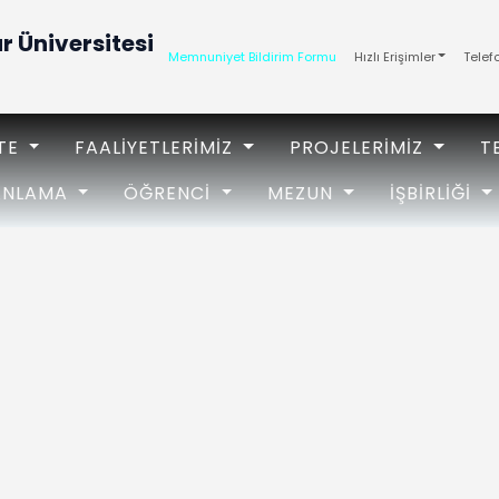
 Üniversitesi
Memnuniyet Bildirim Formu
Hızlı Erişimler
Telef
ITE
FAALIYETLERIMIZ
PROJELERIMIZ
T
ANLAMA
ÖĞRENCI
MEZUN
İŞBIRLIĞI