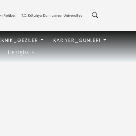
on Rehberi
T.C. Kütahya Dumlupınar Üniversitesi
EKNIK_GEZILER
KARIYER_GÜNLERI
İLETIŞIM