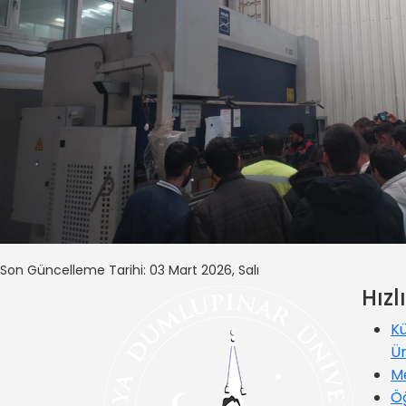
Son Güncelleme Tarihi: 03 Mart 2026, Salı
Hızl
K
Ün
M
Öğ