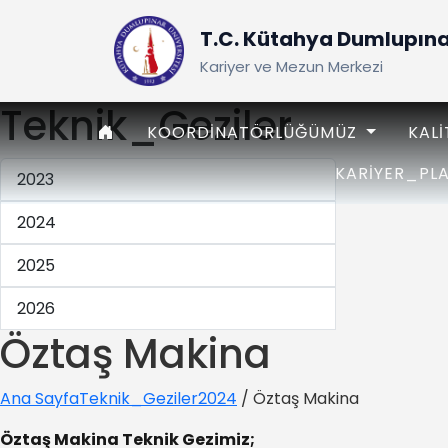
T.C. Kütahya Dumlupınar
Kariyer ve Mezun Merkezi
Teknik_Geziler
ANASAYFA
KOORDINATÖRLÜĞÜMÜZ
KAL
KARIYER_PL
2023
2024
2025
2026
Öztaş Makina
Ana Sayfa
Teknik_Geziler
2024
/ Öztaş Makina
Öztaş Makina Teknik Gezimiz;