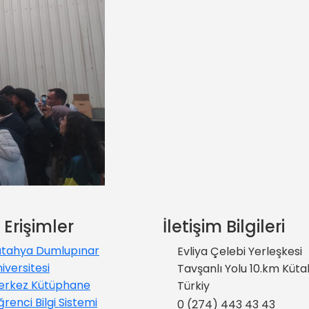
ı Erişimler
İletişim Bilgileri
ütahya Dumlupınar
Evliya Çelebi Yerleşkesi
iversitesi
Tavşanlı Yolu 10.km Küta
erkez Kütüphane
Türkiy
renci Bilgi Sistemi
0 (274) 443 43 43