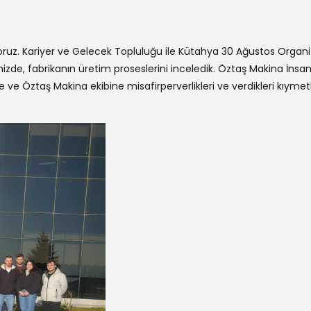
oruz. Kariyer ve Gelecek Topluluğu ile Kütahya 30 Ağustos Organ
zde, fabrikanın üretim proseslerini inceledik. Öztaş Makina İnsan
 Öztaş Makina ekibine misafirperverlikleri ve verdikleri kıymetli 