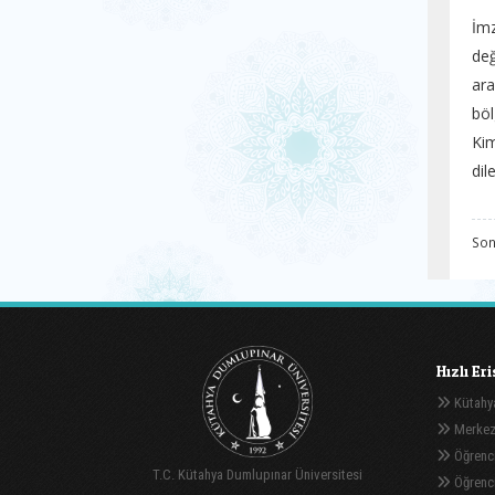
İmz
değ
ara
böl
Kim
dil
Son
Hızlı Er
Kütahya
Merkez
Öğrenci
T.C. Kütahya Dumlupınar Üniversitesi
Öğrenci 