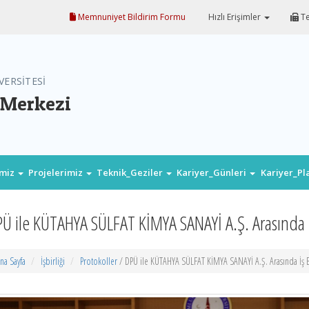
Memnuniyet Bildirim Formu
Hızlı Erişimler
Te
VERSİTESİ
 Merkezi
imiz
Projelerimiz
Teknik_Geziler
Kariyer_Günleri
Kariyer_P
Ü ile KÜTAHYA SÜLFAT KİMYA SANAYİ A.Ş. Arasında İş
na Sayfa
İşbirliği
Protokoller
/ DPÜ ile KÜTAHYA SÜLFAT KİMYA SANAYİ A.Ş. Arasında İş Bi