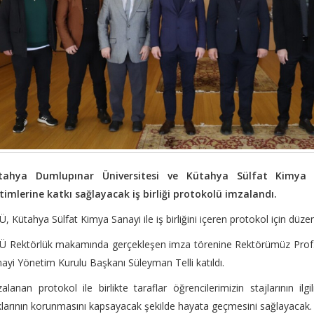
tahya Dumlupınar Üniversitesi ve Kütahya Sülfat Kimya Sa
timlerine katkı sağlayacak iş birliği protokolü imzalandı.
, Kütahya Sülfat Kimya Sanayi ile iş birliğini içeren protokol için düzen
 Rektörlük makamında gerçekleşen imza törenine Rektörümüz Prof. D
ayi Yönetim Kurulu Başkanı Süleyman Telli katıldı.
alanan protokol ile birlikte taraflar öğrencilerimizin stajlarının 
larının korunmasını kapsayacak şekilde hayata geçmesini sağlayacak.