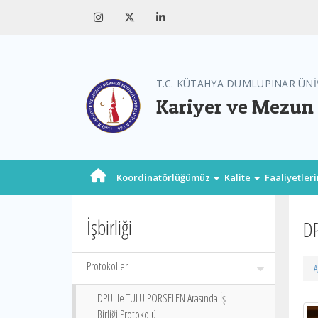
T.C. KÜTAHYA DUMLUPINAR ÜNİ
Kariyer ve Mezun
Koordinatörlüğümüz
Kalite
Faaliyetler
İşbirliği
DP
Protokoller
A
DPÜ ile TULU PORSELEN Arasında İş
Birliği Protokolü