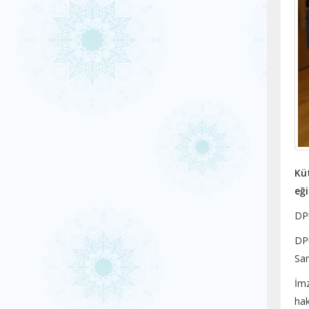
Kü
eği
DPÜ
DPÜ
San
İmz
hak