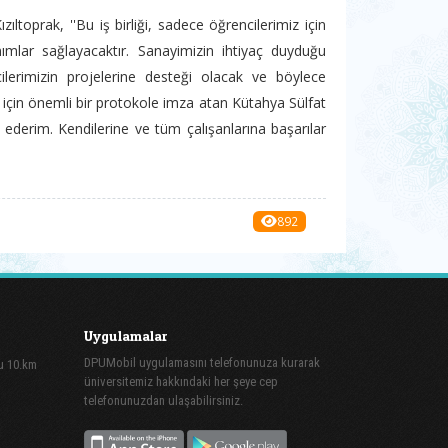
toprak, ''Bu iş birliği, sadece öğrencilerimiz için
mlar sağlayacaktır. Sanayimizin ihtiyaç duyduğu
ilerimizin projelerine desteği olacak ve böylece
r için önemli bir protokole imza atan Kütahya Sülfat
derim. Kendilerine ve tüm çalışanlarına başarılar
892
Uygulamalar
DPUMobil uygulamasını telefonunuza kurarak
lu 10.km
üniversitemiz hakkındaki her şeye cep
telefonunuzdan ulaşabilirsiniz.