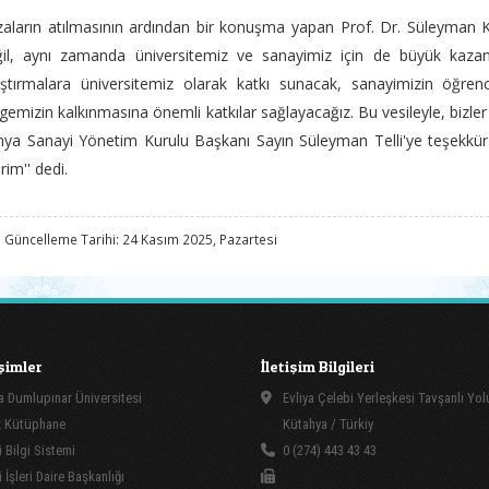
aların atılmasının ardından bir konuşma yapan Prof. Dr. Süleyman Kızıl
il, aynı zamanda üniversitemiz ve sanayimiz için de büyük kazanı
ştırmalara üniversitemiz olarak katkı sunacak, sanayimizin öğrenc
gemizin kalkınmasına önemli katkılar sağlayacağız. Bu vesileyle, bizle
ya Sanayi Yönetim Kurulu Başkanı Sayın Süleyman Telli'ye teşekkür e
erim'' dedi.
 Güncelleme Tarihi: 24 Kasım 2025, Pazartesi
işimler
İletişim Bilgileri
 Dumlupınar Üniversitesi
Evliya Çelebi Yerleşkesi Tavşanlı Yo
 Kütüphane
Kütahya / Türkiy
 Bilgi Sistemi
0 (274) 443 43 43
İşleri Daire Başkanlığı