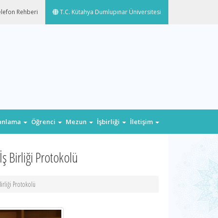
lefon Rehberi
T.C. Kütahya Dumlupınar Üniversitesi
lanlama
Öğrenci
Mezun
İşbirliği
İletişim
 Birliği Protokolü
rliği Protokolü