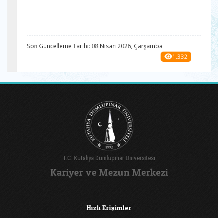
Son Güncelleme Tarihi: 08 Nisan 2026, Çarşamba
1.332
T.C. Kütahya Dumlupınar Üniversitesi
Kariyer ve Mezun Merkezi
Hızlı Erişimler