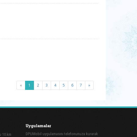
(current)
«
1
2
3
4
5
6
7
»
Uygulamalar
DPUMobil uygulamasını telefonunuza kurarak
lu 10.km