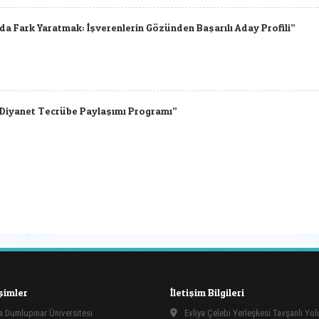
da Fark Yaratmak: İşverenlerin Gözünden Başarılı Aday Profili”
: Diyanet Tecrübe Paylaşımı Programı”
işimler
İletişim Bilgileri
 Dumlupınar Üniversitesi
Evliya Çelebi Yerleşkesi Tavşanlı Yo