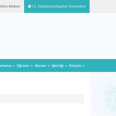
lefon Rehberi
T.C. Kütahya Dumlupınar Üniversitesi
lanlama
Öğrenci
Mezun
İşbirliği
İletişim