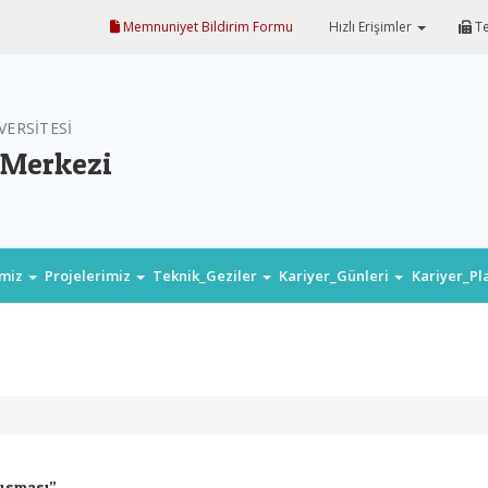
Memnuniyet Bildirim Formu
Hızlı Erişimler
Te
VERSİTESİ
 Merkezi
imiz
Projelerimiz
Teknik_Geziler
Kariyer_Günleri
Kariyer_P
uşması”