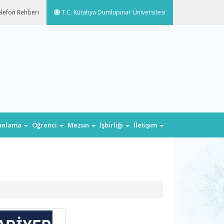
lefon Rehberi
T.C. Kütahya Dumlupınar Üniversitesi
lanlama
Öğrenci
Mezun
İşbirliği
İletişim