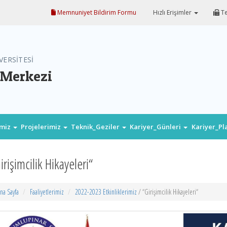
Memnuniyet Bildirim Formu
Hızlı Erişimler
Te
VERSİTESİ
 Merkezi
imiz
Projelerimiz
Teknik_Geziler
Kariyer_Günleri
Kariyer_P
irişimcilik Hikayeleri“
na Sayfa
Faaliyetlerimiz
2022-2023 Etkinliklerimiz
/ “Girişimcilik Hikayeleri“