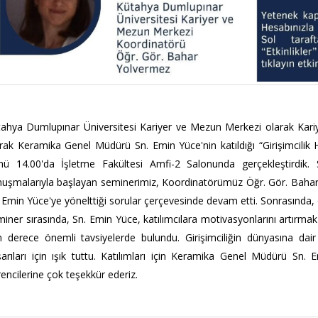
ahya Dumlupınar Üniversitesi Kariyer ve Mezun Merkezi olarak Kar
rak Keramika Genel Müdürü Sn. Emin Yüce'nin katıldığı “Girişimcilik 
nü 14.00'da İşletme Fakültesi Amfi-2 Salonunda gerçekleştirdik. 
uşmalarıyla başlayan seminerimiz, Koordinatörümüz Öğr. Gör. Bahar Y
 Emin Yüce'ye yönelttiği sorular çerçevesinde devam etti. Sonrasında, öğ
iner sırasında, Sn. Emin Yüce, katılımcılara motivasyonlarını artırmak 
 derece önemli tavsiyelerde bulundu. Girişimciliğin dünyasına dair
arıları için ışık tuttu. Katılımları için Keramika Genel Müdürü Sn
encilerine çok teşekkür ederiz.